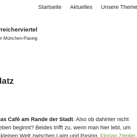
Startseite
Aktuelles
Unsere Them
rreicherviertel
 in München-Pasing
latz
as Café am Rande der Stadt
. Also ob dahinter nicht
eben beginnt? Beides trifft zu, wenn man hier lebt, um
n kleinen Welt zwischen Laim und Pasing.
Florian Ziegler