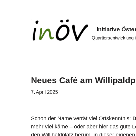
Zum
Inhalt
Initiative Öste
springen
Quartiersentwicklung
Neues Café am Willipaldp
7. April 2025
Schon der Name verrät viel Ortskenntnis:
D
mehr viel käme – oder aber hier das gute L
den Willibaldplatz herum, in dieser eigene