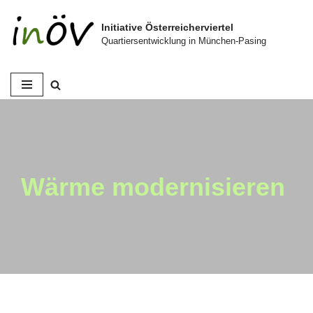
Initiative Österreicherviertel
Zum
Quartiersentwicklung in München-Pasing
Inhalt
springen
Wärme modernisieren