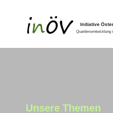
Zum
Inhalt
Initiative Öste
springen
Quartiersentwicklung
Unsere Themen