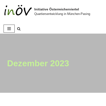
Initiative Österreicherviertel
Zum
Quartiersentwicklung in München-Pasing
Inhalt
springen
Dezember 2023